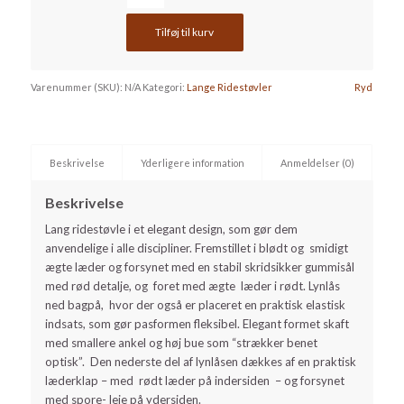
Tilføj til kurv
Varenummer (SKU):
N/A
Kategori:
Lange Ridestøvler
Ryd
Beskrivelse
Yderligere information
Anmeldelser (0)
Beskrivelse
Lang ridestøvle i et elegant design, som gør dem
anvendelige i alle discipliner. Fremstillet i blødt og smidigt
ægte læder og forsynet med en stabil skridsikker gummisål
med rød detalje, og foret med ægte læder i rødt. Lynlås
ned bagpå, hvor der også er placeret en praktisk elastisk
indsats, som gør pasformen fleksibel. Elegant formet skaft
med smallere ankel og høj bue som “strækker benet
optisk”. Den nederste del af lynlåsen dækkes af en praktisk
læderklap – med rødt læder på indersiden – og forsynet
med spore- leje på ydersiden.