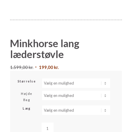
Minkhorse lang
læderstøvle
Den
Den
1.599,00
kr.
199,00
kr.
oprindelige
aktuelle
pris
pris
Størrelse
var:
er:
Højde
1.599,00 kr..
199,00 kr..
Bag
Læg