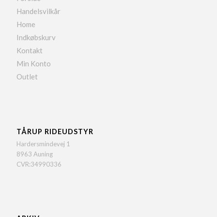
Handelsvilkår
Home
Indkøbskurv
Kontakt
Min Konto
Outlet
TÅRUP RIDEUDSTYR
Hardersmindevej 1
8963 Auning
CVR:34990336